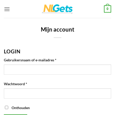
Ga
0
naar
inhoud
Mijn account
LOGIN
Vereist
Gebruikersnaam of e-mailadres
*
Vereist
Wachtwoord
*
Onthouden