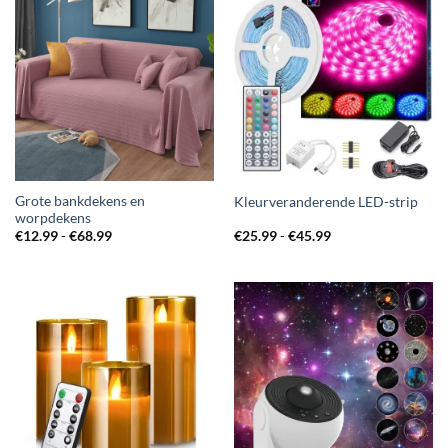
Grote bankdekens en
Kleurveranderende LED-strip
worpdekens
Prijsklasse:
Prijsklasse:
€
12.99
-
€
68.99
€
25.99
-
€
45.99
€12.99
€25.99
tot
tot
€68.99
€45.99