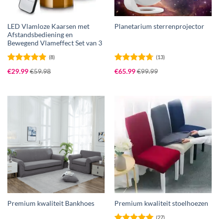
LED Vlamloze Kaarsen met
Planetarium sterrenprojector
Afstandsbediening en
Bewegend Vlameffect Set van 3
(8)
(13)
Gewaardeerd
Gewaardeerd
€
29.99
€
59.98
€
65.99
€
99.99
4.88
uit 5
4.69
uit 5
Premium kwaliteit Bankhoes
Premium kwaliteit stoelhoezen
(27)