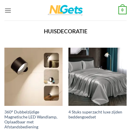
Ga
0
naar
inhoud
HUISDECORATIE
360° Dubbelzijdige
4 Stuks superzacht luxe zijden
Magnetische LED Wandlamp,
beddengoedset
Oplaadbaar met
Afstandsbediening