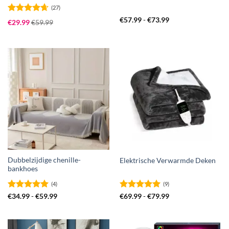
(27)
Gewaardeerd
Prijsklasse:
€
57.99
-
€
73.99
€
29.99
€
59.99
€57.99
4.63
uit 5
tot
€73.99
Dubbelzijdige chenille-
Elektrische Verwarmde Deken
bankhoes
(4)
(9)
Gewaardeerd
Prijsklasse:
Gewaardeerd
Prijsklasse:
€
34.99
-
€
59.99
€
69.99
-
€
79.99
€34.99
€69.99
5
uit 5
5
uit 5
tot
tot
€59.99
€79.99