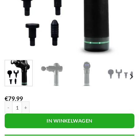
€
79.99
Massagepistool voor Diepe Weefselmassage – Krachtige Spierherstelt
IN WINKELWAGEN