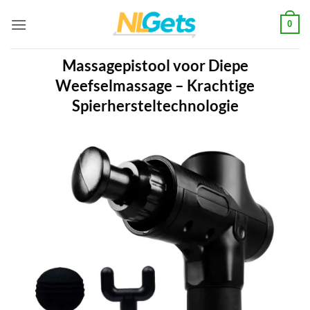
Ga
0
naar
inhoud
Massagepistool voor Diepe
Weefselmassage – Krachtige
Spierhersteltechnologie