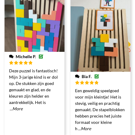
Michelle P.
Gewaardeerd
Deze puzzel is fantastisch!
5
uit 5
Bia F.
Mijn 3-jarige kind is er dol
op. De stukken zijn goed
Gewaardeerd
gemaakt en glad, en de
Een geweldig speelgoed
5
uit 5
kleuren zijn helder en
voor mijn kleintje! Het is
aantrekkelijk. Het is
stevig, veilig en prachtig
...More
gemaakt. De stapelblokken
hebben precies het juiste
formaat voor kleine
h
...More