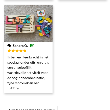
Sandra O.
Gewaardeerd
Ik ben een leerkracht in het
5
uit 5
speciaal onderwijs, en dit is
een ongelooflijk
waardevolle activiteit voor
de oog-handcoördinatie,
fijne motoriek en het
...More
Een beoordeling toevoegen