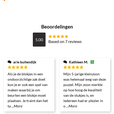
Beoordelingen
5.00
Based on 7 reviews
Gewaardeerd
5
uit 5
arie buitendijk
Kathleen M.
Gewaardeerd
Gewaardeerd
Als je de blokjes in een
Mijn 5-jarige kleinzoon
5
uit 5
5
uit 5
ondoorzichtige zak doet
was helemaal weg van deze
kun je er ook een spel van
puzzel. Mijn zoon merkte
maken waarbij je om
op hoe hoog de kwaliteit
beurten een blokje moet
van de stukjes is, en
plaatsen. Je traint dan het
iedereen had er plezier in
ta
...More
o
...More