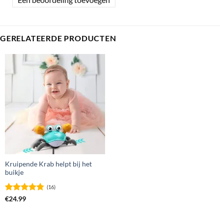
GERELATEERDE PRODUCTEN
Kruipende Krab helpt bij het
buikje
(16)
Gewaardeerd
€
24.99
4.75
uit 5