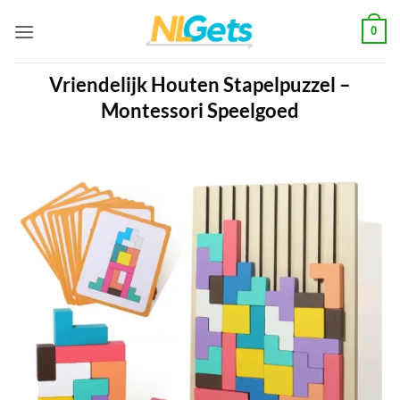
Ga
0
naar
inhoud
Vriendelijk Houten Stapelpuzzel –
Montessori Speelgoed