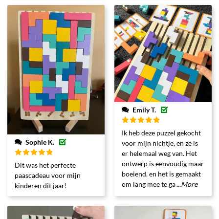
Emily T.
Gewaardeerd
Ik heb deze puzzel gekocht
5
uit 5
Sophie K.
voor mijn nichtje, en ze is
er helemaal weg van. Het
Gewaardeerd
ontwerp is eenvoudig maar
Dit was het perfecte
5
uit 5
boeiend, en het is gemaakt
paascadeau voor mijn
om lang mee te ga
...More
kinderen dit jaar!