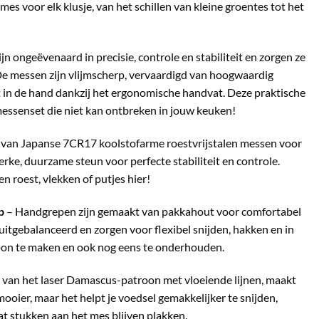
es voor elk klusje, van het schillen van kleine groentes tot het
n ongeëvenaard in precisie, controle en stabiliteit en zorgen ze
 De messen zijn vlijmscherp, vervaardigd van hoogwaardig
ect in de hand dankzij het ergonomische handvat. Deze praktische
 messenset die niet kan ontbreken in jouw keuken!
van Japanse 7CR17 koolstofarme roestvrijstalen messen voor
erke, duurzame steun voor perfecte stabiliteit en controle.
en roest, vlekken of putjes hier!
p
– Handgrepen zijn gemaakt van pakkahout voor comfortabel
itgebalanceerd en zorgen voor flexibel snijden, hakken en in
hoon te maken en ook nog eens te onderhouden.
 van het laser Damascus-patroon met vloeiende lijnen, maakt
mooier, maar het helpt je voedsel gemakkelijker te snijden,
 stukken aan het mes blijven plakken.