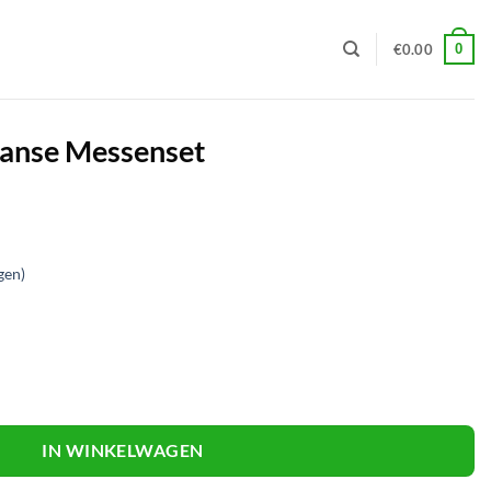
0
€
0.00
panse Messenset
gen)
aantal
IN WINKELWAGEN