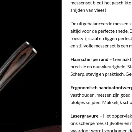
messenset biedt het geschikte m
snijden van vlees!
De uitgebalanceerde messen zij
altijd voor de perfecte snede.
roestvrij staal en liggen perf
en stijlvolle messenset is een
Haarscherpe rand
– Gemaakt 
precisie en nauwkeurigheid. St
Scherp, stevig en praktisch. Ge
Ergonomisch handvatontwer
vasthouden, messen zijn goed u
blokjes snijden. Makkelijk sc
Lasergravure
– Het oppervlak
ons scherpe mes stijlvoller en 
waardoor wordt voorkomen dat