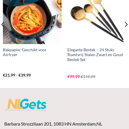
Bakpapier Geschikt voor
Elegante Bestek – 24 Stuks
Airfryer
Roestvrij Stalen Zwart en Goud
Bestek Set
Prijsklasse:
€
21.99
-
€
39.99
€
99.99
€
149.99
€21.99
tot
€39.99
Barbara Strozzilaan 201, 1083 HN Amsterdam,NL